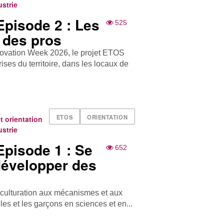
ustrie
Episode 2 : Les
525
e des pros
novation Week 2026, le projet ETOS
rises du territoire, dans les locaux de
ETOS
ORIENTATION
et orientation
ustrie
Episode 1 : Se
652
développer des
acculturation aux mécanismes et aux
lles et les garçons en sciences et en...