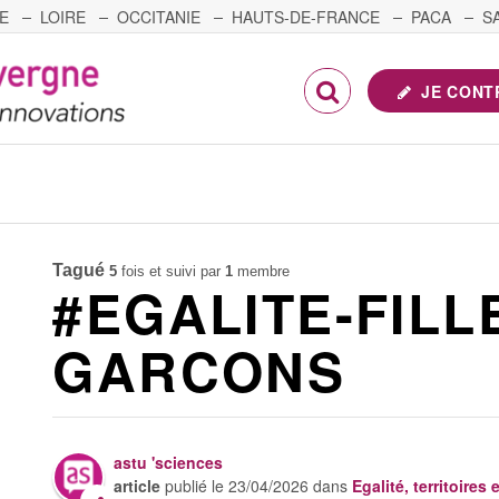
E
LOIRE
OCCITANIE
HAUTS-DE-FRANCE
PACA
S
FRANCHE-COMTÉ
JE CONT
Tagué
5
fois et suivi par
1
membre
#EGALITE-FILL
GARCONS
astu 'sciences
article
publié le
23/04/2026
dans
Egalité, territoires 