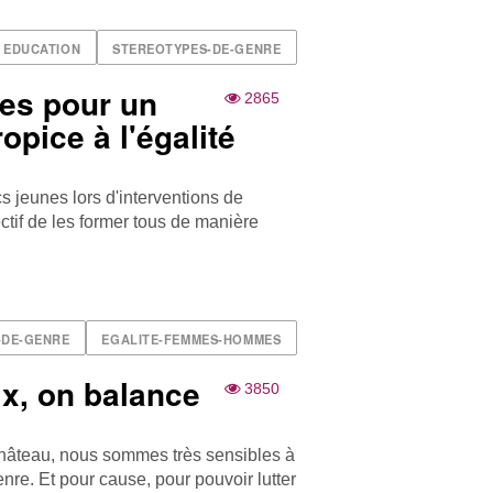
EDUCATION
STEREOTYPES-DE-GENRE
ces pour un
2865
pice à l'égalité
s jeunes lors d'interventions de
ectif de les former tous de manière
-DE-GENRE
EGALITE-FEMMES-HOMMES
ix, on balance
3850
hâteau, nous sommes très sensibles à
nre. Et pour cause, pour pouvoir lutter