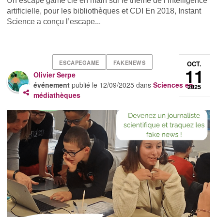
Un escape game clé en main sur le thème de l’intelligence
artificielle, pour les bibliothèques et CDI En 2018, Instant
Science a conçu l’escape...
ESCAPEGAME
FAKENEWS
OCT.
11
Olivier Serpe
événement
publié le
12/09/2025
dans
Sciences en
2025
médiathèques