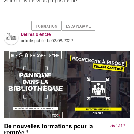
Science. Nous vous proposons de...
FORMATION
ESCAPEGAME
Délires d'encre
article
publié le
02/08/2022
De nouvelles formations pour la
1412
rentrée !