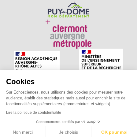
Cookies
Sur Echosciences, nous utilisons des cookies pour mesurer notre
Echosciences Auvergne est le réseau social des amateurs
audience, établir des statistiques mais aussi pour enrichir le site de
de sciences et de technologies du territoire. Propulsé par
fonctionnalités supplémentaires (commentaires et widgets).
astu'sciences
.
Lire la politique de confidentialité
Consentements certifiés par
Mentions légales
|
Politique de confidentialité
|
CGU
|
Ligne éditoriale
Non merci
Je choisis
OK pour moi