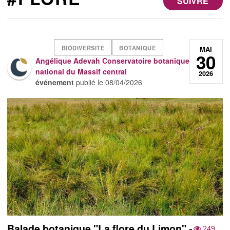
SUIVRE
BIODIVERSITE
BOTANIQUE
MAI
30
Angélique Adevah Conservatoire botanique
national du Massif central
2026
événement
publié le
08/04/2026
Balade botanique "La flore du Limon" -
249