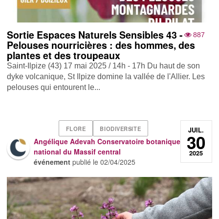
Sortie Espaces Naturels Sensibles 43 -
887
Pelouses nourricières : des hommes, des
plantes et des troupeaux
Saint-Ilpize (43) 17 mai 2025 / 14h - 17h Du haut de son
dyke volcanique, St Ilpize domine la vallée de l'Allier. Les
pelouses qui entourent le...
FLORE
BIODIVERSITE
JUIL.
30
Angélique Adevah Conservatoire botanique
national du Massif central
2025
événement
publié le
02/04/2025