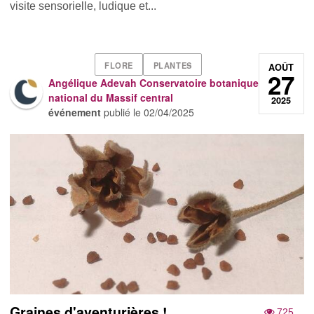
visite sensorielle, ludique et...
FLORE
PLANTES
AOÛT
27
Angélique Adevah Conservatoire botanique
national du Massif central
2025
événement
publié le
02/04/2025
Graines d'aventurières !
725