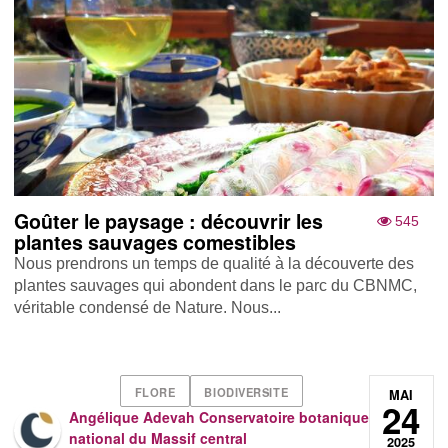
Goûter le paysage : découvrir les
545
plantes sauvages comestibles
Nous prendrons un temps de qualité à la découverte des
plantes sauvages qui abondent dans le parc du CBNMC,
véritable condensé de Nature. Nous...
FLORE
BIODIVERSITE
MAI
24
Angélique Adevah Conservatoire botanique
national du Massif central
2025