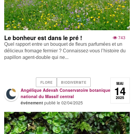
Le bonheur est dans le pré !
743
Quel rapport entre un bouquet de fleurs parfumées et un
délicieux fromage fermier ? Connaissez-vous l’histoire du
papillon agent-double qui ne...
FLORE
BIODIVERSITE
MAI
14
Angélique Adevah Conservatoire botanique
national du Massif central
2025
événement
publié le
02/04/2025