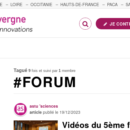
E
LOIRE
OCCITANIE
HAUTS-DE-FRANCE
PACA
S
FRANCHE-COMTÉ
JE CONT
Tagué
9
fois et suivi par
1
membre
#FORUM
astu 'sciences
article
publié le
19/12/2023
Vidéos du 5ème fo