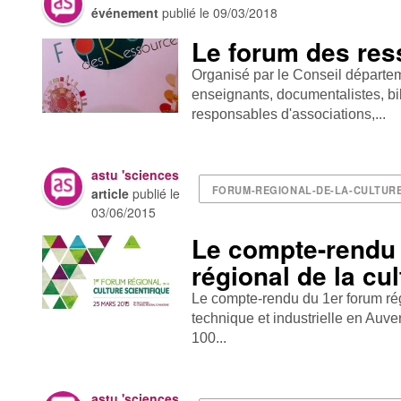
événement
publié le
09/03/2018
Le forum des re
Organisé par le Conseil départe
enseignants, documentalistes, bi
responsables d'associations,...
astu 'sciences
FORUM-REGIONAL-DE-LA-CULTURE
article
publié le
03/06/2015
Le compte-rendu 
régional de la cul
Le compte-rendu du 1er forum régi
technique et industrielle en Auve
100...
astu 'sciences