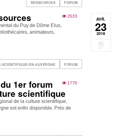
RESSOURCES
FORUM
ssources
2533
AVR.
23
mental du Puy de Dôme Elus,
bliothécaires, animateurs,
2018
-SCIENTIFIQUE-EN-AUVERGNE
FORUM
du 1er forum
1770
ture scientifique
onal de la culture scientifique,
rgne est enfin disponible. Près de