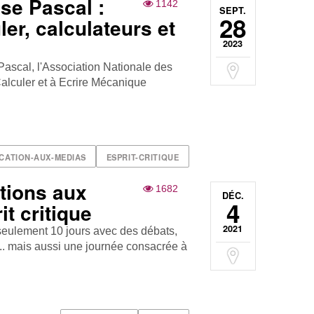
ise Pascal :
1142
SEPT.
28
er, calculateurs et
2023
Pascal, l'Association Nationale des
alculer et à Ecrire Mécanique
CATION-AUX-MEDIAS
ESPRIT-CRITIQUE
tions aux
1682
DÉC.
4
it critique
2021
 seulement 10 jours avec des débats,
.. mais aussi une journée consacrée à