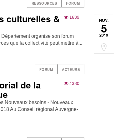
RESSOURCES
FORUM
 culturelles &
1639
NOV.
5
2019
e Département organise son forum
rces que la collectivité peut mettre à...
FORUM
ACTEURS
orial de la
4380
ue
les Nouveaux besoins - Nouveaux
2018 Au Conseil régional Auvergne-