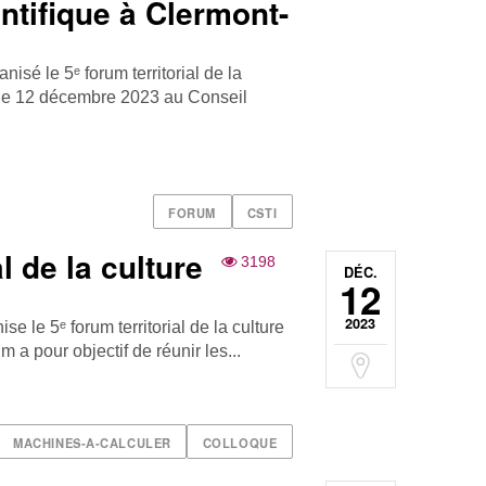
entifique à Clermont-
nisé le 5ᵉ forum territorial de la
e le 12 décembre 2023 au Conseil
FORUM
CSTI
al de la culture
3198
DÉC.
12
2023
se le 5ᵉ forum territorial de la culture
 a pour objectif de réunir les...
MACHINES-A-CALCULER
COLLOQUE