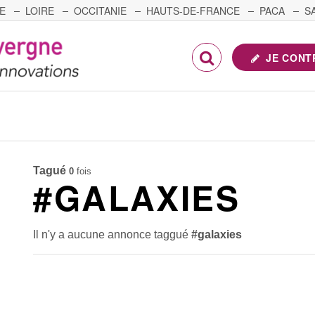
E
LOIRE
OCCITANIE
HAUTS-DE-FRANCE
PACA
S
FRANCHE-COMTÉ
JE CONT
Tagué
0
fois
#GALAXIES
Il n'y a aucune annonce taggué
#galaxies