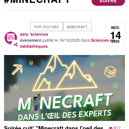
SUIVRE
POP-CULTURE
MINECRAFT
NOV.
14
astu 'sciences
événement
publié le
16/10/2025
dans
Sciences en
2025
médiathèques
Soirée cult' "Minecraft dans l'oeil des
817