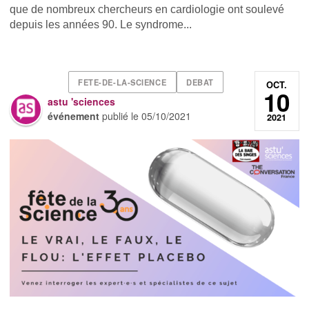
que de nombreux chercheurs en cardiologie ont soulevé
depuis les années 90. Le syndrome...
FETE-DE-LA-SCIENCE
DEBAT
OCT.
10
astu 'sciences
événement
publié le
05/10/2021
2021