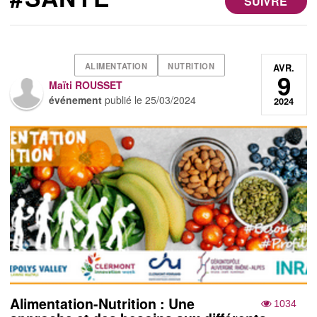
SUIVRE
ALIMENTATION
NUTRITION
AVR.
9
Maïti ROUSSET
événement
publié le
25/03/2024
2024
Alimentation-Nutrition : Une
1034