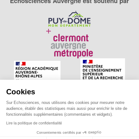
Echosciences Auvergne est soutenu par
Cookies
Sur Echosciences, nous utilisons des cookies pour mesurer notre
Echosciences Auvergne est le réseau social des amateurs
audience, établir des statistiques mais aussi pour enrichir le site de
de sciences et de technologies du territoire. Propulsé par
fonctionnalités supplémentaires (commentaires et widgets).
astu'sciences
.
Lire la politique de confidentialité
Consentements certifiés par
Mentions légales
|
Politique de confidentialité
|
CGU