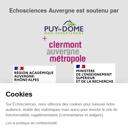
Echosciences Auvergne est soutenu par
Cookies
Sur Echosciences, nous utilisons des cookies pour mesurer notre
Echosciences Auvergne est le réseau social des amateurs
audience, établir des statistiques mais aussi pour enrichir le site de
de sciences et de technologies du territoire. Propulsé par
fonctionnalités supplémentaires (commentaires et widgets).
astu'sciences
.
Lire la politique de confidentialité